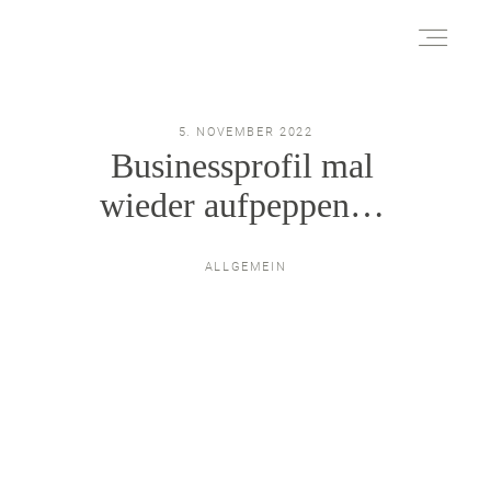
über mich
5. NOVEMBER 2022
Businessprofil mal
wieder aufpeppen…
Portfolio
ALLGEMEIN
Infos
Referenzen