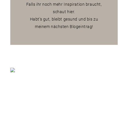
Falls ihr noch mehr Inspiration braucht,
schaut
hier.
Habt’s gut, bleibt gesund und bis zu
meinem nächsten Blogeintrag!