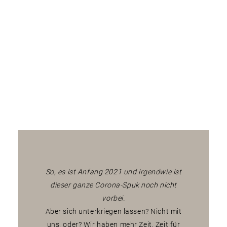
Fotobox
Blog
Businessprofil mal
wieder aufpeppen...
So, es ist Anfang 2021 und irgendwie ist
dieser ganze Corona-Spuk noch nicht
vorbei.
Aber sich unterkriegen lassen? Nicht mit
uns, oder? Wir haben mehr Zeit, Zeit für